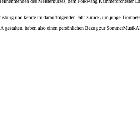
n Teilnehmenden des Meisterkurses, dem Folkwang Kammerorchester 
disburg und kehrte im darauffolgenden Jahr zurück, um junge Trompete
 SMA gestalten, haben also einen persönlichen Bezug zur SommerMusik