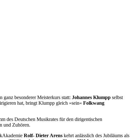
ganz besonderer Meisterkurs statt:
Johannes Klumpp
selbst
irigieren hat, bringt Klumpp gleich »sein«
Folkwang
mm des Deutschen Musikrates für den dirigentischen
en und Zuhören.
usikAkademie
Rolf- Dieter Arens
kehrt anlässlich des Jubiläums als