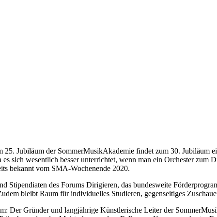
m 25. Jubiläum der SommerMusikAkademie findet zum 30. Jubiläum ein 
a es sich wesentlich besser unterrichtet, wenn man ein Orchester zum D
reits bekannt vom SMA-Wochenende 2020.
und Stipendiaten des Forums Dirigieren, das bundesweite Förderprogra
Zudem bleibt Raum für individuelles Studieren, gegenseitiges Zuschau
ramm: Der Gründer und langjährige Künstlerische Leiter der SommerM