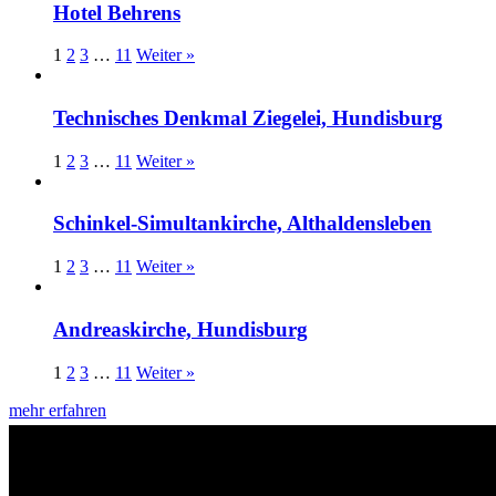
Hotel Behrens
1
2
3
…
11
Weiter »
Technisches Denkmal Ziegelei, Hundisburg
1
2
3
…
11
Weiter »
Schinkel-Simultankirche, Althaldensleben
1
2
3
…
11
Weiter »
Andreaskirche, Hundisburg
1
2
3
…
11
Weiter »
mehr erfahren