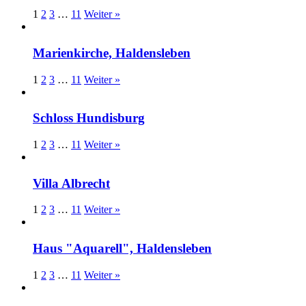
1
2
3
…
11
Weiter »
Marienkirche, Haldensleben
1
2
3
…
11
Weiter »
Schloss Hundisburg
1
2
3
…
11
Weiter »
Villa Albrecht
1
2
3
…
11
Weiter »
Haus "Aquarell", Haldensleben
1
2
3
…
11
Weiter »